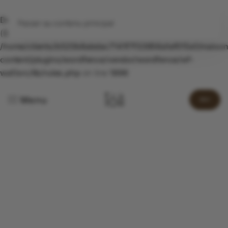
Deprecated
: preg_replace(): Passing null to parameter #3
Passer au contenu principal
($subject) of type array|string is deprecated in
/home/clients/b520b8abdac7141f7f33956a1ef015e1/maiso
content/plugins/wordfence/vendor/wordfence/wf-
waf/src/lib/rules.php
on line
1896
Menu
RDV