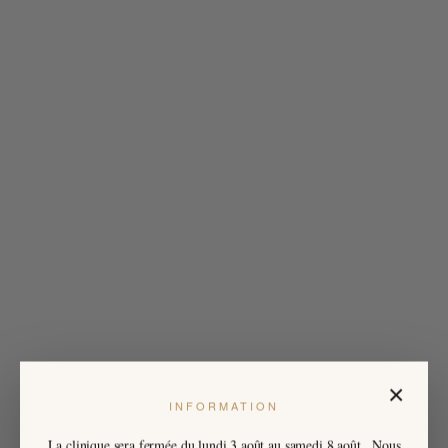
×
INFORMATION
La clinique sera fermée du
lundi 3 août
au
samedi 8 août
. Nous