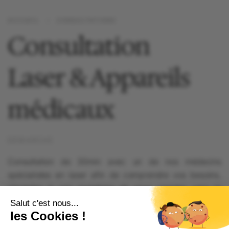
ACCUEIL
CONSULTATIONS
Consultation
Laser & Appareils
médicaux
DÉMARCHE
Consultation de 30min avec un de nos médecins
spécialistes en laser afin de comprendre vos besoins,
répondre à vos questions et vous orienter vers le
traitement le plus adapté.
TARIFS ET CONDITIONS